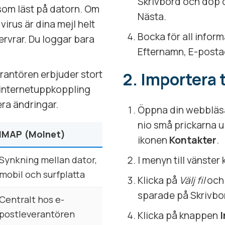
Skrivbord och döp de
som läst på datorn. Om
Nästa.
virus är dina mejl helt
Bocka för all infor
rvrar. Du loggar bara
Efternamn, E-postad
rantören erbjuder stort
2. Importera t
 internetuppkoppling
era ändringar.
Öppna din webbläsar
nio små prickarna u
IMAP (Molnet)
ikonen
Kontakter
.
Synkning mellan dator,
I menyn till vänster
mobil och surfplatta
Klicka på
Välj fil
och 
sparade på Skrivbo
Centralt hos e-
postleverantören
Klicka på knappen