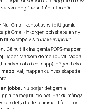
ällningar för konton och lägg till din nya
serveruppgifterna från rutan här
:
När Gmail-kontot syns i ditt gamla
ka på Gmail-inkorgen och skapa en ny
 till exempelvis
"Gamla mappar"
.
en:
Gå nu till dina gamla POP3-mappar
l ligger. Markera de mejl du vill rädda
tt markera alla i en mapp), högerklicka
ll mapp
. Välj mappen du nyss skapade
nto.
gen jobba:
Nu börjar det gamla
pp dina mejl till molnet. Har du många
r kan detta ta flera timmar. Låt datorn