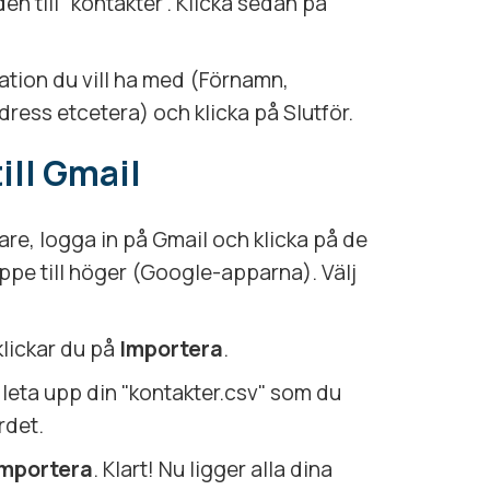
n till "kontakter". Klicka sedan på
mation du vill ha med (Förnamn,
ress etcetera) och klicka på Slutför.
ill Gmail
e, logga in på Gmail och klicka på de
ppe till höger (Google-apparna). Välj
 klickar du på
Importera
.
leta upp din "kontakter.csv" som du
rdet.
Importera
. Klart! Nu ligger alla dina