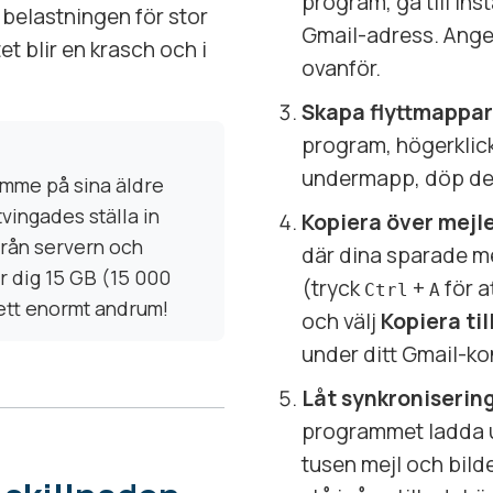
program, gå till inst
r belastningen för stor
Gmail-adress. Ange 
t blir en krasch och i
ovanför.
Skapa flyttmappar
program, högerklic
undermapp, döp den
rymme på sina äldre
tvingades ställa in
Kopiera över mejl
från servern och
där dina sparade mej
er dig 15 GB (15 000
(tryck
+
för a
Ctrl
A
r ett enormt andrum!
och välj
Kopiera ti
under ditt Gmail-ko
Låt synkroniserin
programmet ladda u
tusen mejl och bilde