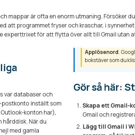
l och mappar är ofta en enorm utmaning. Försöker
med att programmet fryser och kraschar, i synnerhet
e experttrixet för att flytta över allt till Gmail uta
Applösenord
. Googl
bokstäver som du klist
liga
Gör så här: St
s var databaser och
e-postkonto inställt som
Skapa ett Gmail-k
h Outlook-konton har),
Gmail och registrer
in hårddisk. När du
Lägg till Gmail i 
 mejl med gamla