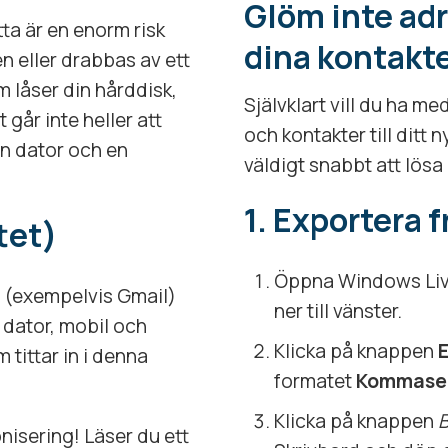
Glöm inte adr
ta är en enorm risk
dina kontakt
en eller drabbas av ett
 låser din hårddisk,
Självklart vill du ha m
t går inte heller att
och kontakter till ditt
en dator och en
väldigt snabbt att lösa 
1. Exportera 
tet)
Öppna Windows Live
 (exempelvis Gmail)
ner till vänster.
 dator, mobil och
Klicka på knappen
 tittar in i denna
formatet
Kommasep
Klicka på knappen
B
nisering! Läser du ett