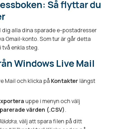
essboken: Så flyttar du
er
ed dig alla dina sparade e-postadresser
 nya Gmail-konto. Som tur är går detta
i två enkla steg.
från Windows Live Mail
 Mail och klicka på
Kontakter
längst
Exportera
uppe i menyn och välj
arerade värden (.CSV)
.
läddra
, välj att spara filen på ditt