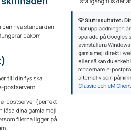
 skillnaden
stå igång tills det är
💡 Slutresultatet: Din
 via den nya standarden
När uppladdningen är k
t fungerar bakom
sparade på Googles se
avinstallera Windows 
gamla mejl direkt i we
t)
eller så kan du enkelt 
modernare e-postprog
alternativ som påmin
 till din fysiska
Classic
och
eM Client
 e-postservern.
 e-postserver (perfekt
n läsa dina gamla mejl
ersom filerna ligger på
em.